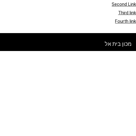
Second Link
Third link
Fourth link
מכון בית אל
אתר זה מיועד לסקירת מוצרים ומכירות. כל התמונות מוגנות בזכויות יוצרים
לבעלים בהתאמה. כל התוכן המצוטט נגזר מהמקורות המתאימים להם.
בדוק מה חדש בבלוג שלנו
הירשם לניוזלטר שבועי
הכנס את המייל שלך לקבלת טיפים ומבצעים חדשים!