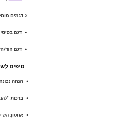
דגמים מומל
דגם בסיסי 
דגם הוד/הד
טיפים לשי
הנחה נכונה
ברכות
: "להנ
אחסון
: השת