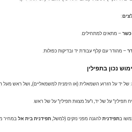
צים
:
כשר
– מתאים למתחילים.
ר
– מהודר עם קלף עבודת יד ובדיקות כפולות.
מוש נכון בתפילין
: של יד על הזרוע השמאלית (או הימנית למשמאליים), ושל ראש מעל ה
יח תפילין" על של יד, ו"על מצוות תפילין" על של ראש.
משו ב
תפידנית
להגנה מפני נזקים (למשל,
תפידנית בית אל
במחיר מב