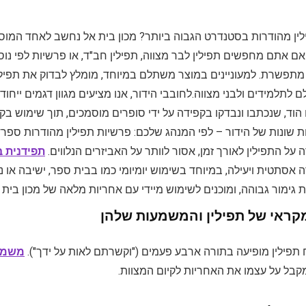
ן מהודרות בסטנדרט הגבוה ביותר? מכון בית אל נחשב לאחד המוסדו
 אם אתם מחפשים תפילין לבר מצווה, תפילין חב"ד, או פרשיות לפי נ
מתפשרת. למעוניינים במוצר משתלם במיוחד, מומלץ לבדוק את תפילי
 לתלמידים ולבני מצווה.לחובבי הידור, אנו מציעים מגוון דגמים ייחו
הוד, שנכתבו ונבדקו בקפידה על ידי סופרים מוסמכים, תוך שימוש בקל
 שונות של הידור – לפי המנהג שלכם: פרשיות תפילין מהודרות ספרדי
על התפילין לאורך זמן, אסור לוותר על האביזרים הנלווים.
תפידנית ב
ה אסתטית ויעילה, במיוחד בשימוש יומיומי כמו בבית ספר, ישיבה או נ
 גימור גבוהה, ומוכנים לשימוש מיידי עם אחריות מלאה של מכון בית 
קראי של תפילין והמשמעות שלהן
 תפילין מופיעה בתורה ארבע פעמים ("וקשרתם לאות על ידך").
משמעו
בל על עצמו את האחריות לקיום המצוות.