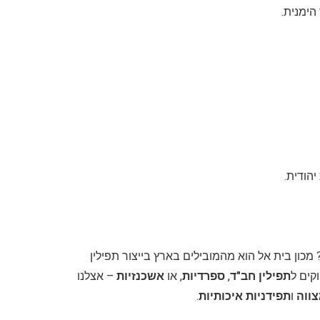
הימנית.
הודית.
 מכון בית אל הוא מהמובילים בארץ בייצור תפילין
קים ל
תפילין חב"ד
,
ספרדיות
, או
אשכנזיות
– אצלנו
צווה
ו
תפידניות איכותיות
.