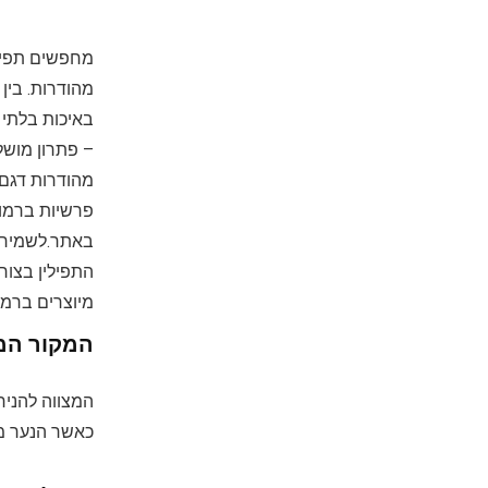
מחפשים תפילי
מהודרות. בין
באיכות בלתי 
– פתרון מושלם
מהודרות דגם 
פרשיות ברמות
באתר.לשמירה 
התפילין בצור
מיוצרים ברמת
המקור המ
המצווה להניח
כאשר הנער מק