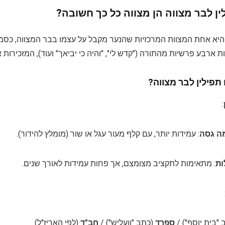
ין לבר מצווה הן מצווה כל כך חשובה?
היא אחת המצוות המרכזיות שהנער מקבל על עצמו בבר המצווה, כסמ
ת ארבע פרשיות מהתורה ("קדש לי", "והיה כי יביאך" ועוד), המזכירות
תפילין לבר מצווה?
:
מה גסה
: עמידות יותר, עם קלף מעור עגל או שור (מומלץ להידור).
ות
: מתאימות לתקציב מצומצם, אך פחות עמידות לאורך שנים.
"בית יוסף") /
ספרד
(כתב "וועליש") /
חב"ד
(לפי האריז"ל).