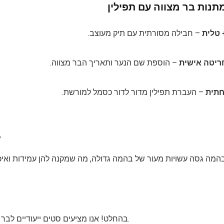
מתנות בר מצווה עם תפילין
 טלית
– חבילה מסורתית עם תיק מעוצב.
חריטה אישית
– הוספת שם הנער ותאריך הבר מצווה.
תית
– העברת תפילין מדור לדור כסמל למורשת.
1. מה ההבדל
בהמה גסה עשויות מעור של בהמה גדולה, מה שמקנה להן עמידות ואיכ
בהחלט! אנו מציעים סטים ייעודיים לבר מצווה במחירים נוחים ובאיכות גבוהה, כולל אריזת מתנה.