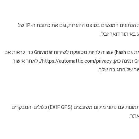
כאשר מבקרים משאירים הערות באתר אנו אוספים את הנתונים המוצגים בטופס ההערות, וגם את כתובת ה-IP של
באיתור דואר זבל.
מחרוזת אנונימית שנוצרה מכתובת האימייל שלך (נקראת גם hash) עשויה להיות מסופקת לשירות Gravatar כדי לראות אם
אתה משתמש בה. מדיניות הפרטיות של שירות Gravatar זמינה כאן: https://automattic.com/privacy/. לאחר אישור
שר של התגובה שלך.
אם אתה מעלה תמונות לאתר, עליך להימנע מהעלאת תמונות עם נתוני מיקום משובצים (EXIF GPS) כלולים. המבקרים
אתר.