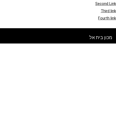
Second Link
Third link
Fourth link
מכון בית אל
אתר זה מיועד לסקירת מוצרים ומכירות. כל התמונות מוגנות בזכויות יוצרים
לבעלים בהתאמה. כל התוכן המצוטט נגזר מהמקורות המתאימים להם.
בדוק מה חדש בבלוג שלנו
הירשם לניוזלטר שבועי
הכנס את המייל שלך לקבלת טיפים ומבצעים חדשים!