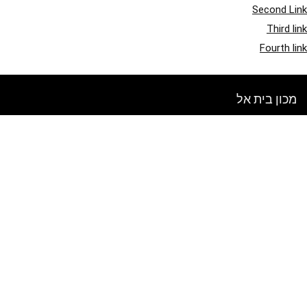
Second Link
Third link
Fourth link
מכון בית אל
אתר זה מיועד לסקירת מוצרים ומכירות. כל התמונות מוגנות בזכויות יוצרים
לבעלים בהתאמה. כל התוכן המצוטט נגזר מהמקורות המתאימים להם.
בדוק מה חדש בבלוג שלנו
הירשם לניוזלטר שבועי
הכנס את המייל שלך לקבלת טיפים ומבצעים חדשים!