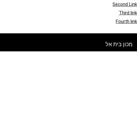
Second Link
Third link
Fourth link
מכון בית אל
אתר זה מיועד לסקירת מוצרים ומכירות. כל התמונות מוגנות בזכויות יוצרים
לבעלים בהתאמה. כל התוכן המצוטט נגזר מהמקורות המתאימים להם.
בדוק מה חדש בבלוג שלנו
הירשם לניוזלטר שבועי
הכנס את המייל שלך לקבלת טיפים ומבצעים חדשים!