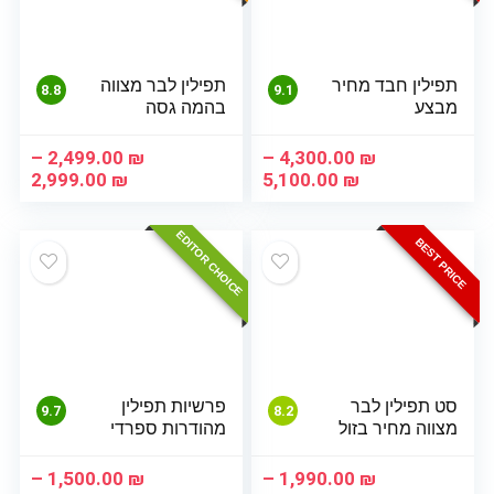
תפילין חבד מחיר
תפילין לבר מצווה
8.8
9.1
מבצע
בהמה גסה
–
2,499.00
₪
–
4,300.00
₪
טווח
טווח
2,999.00
₪
5,100.00
₪
מחירים:
מחיר
EDITOR CHOICE
עד
עד
BEST PRICE
סט תפילין לבר
פרשיות תפילין
9.7
8.2
מצווה מחיר בזול
מהודרות ספרדי
–
1,500.00
₪
–
1,990.00
₪