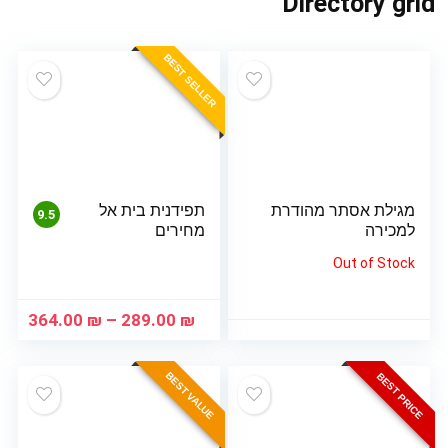
Directory grid
BEST SELLER
מגילת אסתר מהודרת
תפידנית בית אל
9.5
למכירה
מחירים
Out of Stock
טווח
364.00
₪
–
289.00
₪
מחיר
עד
BEST VALUE
BEST PRICE