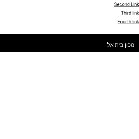
Second Link
Third link
Fourth link
מכון בית אל
אתר זה מיועד לסקירת מוצרים ומכירות. כל התמונות מוגנות בזכויות יוצרים
לבעלים בהתאמה. כל התוכן המצוטט נגזר מהמקורות המתאימים להם.
בדוק מה חדש בבלוג שלנו
הירשם לניוזלטר שבועי
הכנס את המייל שלך לקבלת טיפים ומבצעים חדשים!