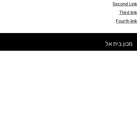
Second Link
Third link
Fourth link
מכון בית אל
אתר זה מיועד לסקירת מוצרים ומכירות. כל התמונות מוגנות בזכויות יוצרים
לבעלים בהתאמה. כל התוכן המצוטט נגזר מהמקורות המתאימים להם.
בדוק מה חדש בבלוג שלנו
הירשם לניוזלטר שבועי
הכנס את המייל שלך לקבלת טיפים ומבצעים חדשים!