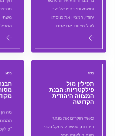
בר מצווה הוא אירוע מרגש
הקדמהת
ומשמעותי בחייו של נער
מרכזית
יהודי, המציין את כניסתו
משתי ק
לעול מצוות. אם אתם …
המכילו
בלוג
בלוג
תפילין מול
הבנת 
פילקטריות: הבנת
מסור
המצווה היהודית
מקוד
הקדושה
מה הן ת
כאשר חוקרים את מנהגי
המכונו
היהדות, אפשר להיתקל בשני
"פילקטר
מונחים לאותו חפץ