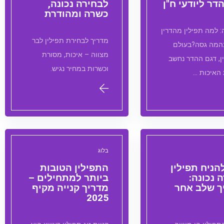
דר ליודעי ח"ן
לבחירה נכונה,
כשרה ומהודרת
 למה תפילין מהדרין
מדריך לבחירת תפילין לבר
המה גסה?בעולם
מצווה – איכות, מסורת
ן, דגם ההדר נחשב
וכשרות במחיר נגיש.
האיכות …
בלוג
הניח תפילין
התפילין הטובות
 נכונה:
ביותר למתחילים –
ך שלב אחר
מדריך קנייה מקיף
2025