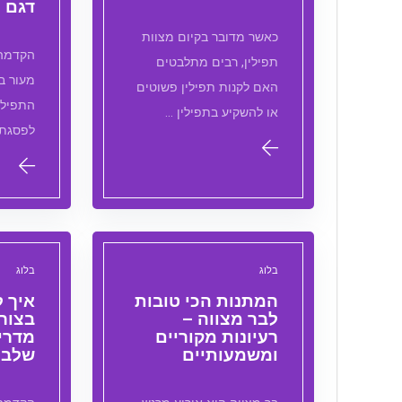
דגם ה
כאשר מדובר בקיום מצוות
הקדמה:
תפילין, רבים מתלבטים
מעור ב
האם לקנות תפילין פשוטים
התפילי
או להשקיע בתפילין …
לפסגת 
בלוג
בלוג
המתנות הכי טובות
איך ל
לבר מצווה –
בצורה
רעיונות מקוריים
מדרי
ומשמעותיים
שלב