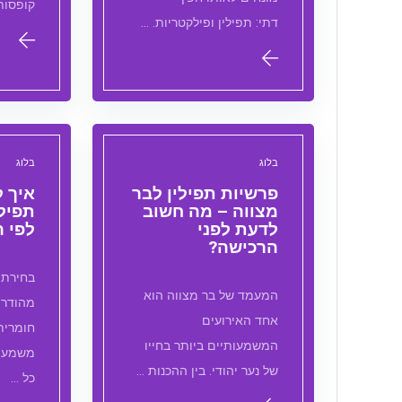
קופסות
דתי: תפילין ופילקטריות. …
בלוג
בלוג
פרשיות תפילין לבר
איך 
מצווה – מה חשוב
תפילי
לדעת לפני
לפי 
הרכישה?
בחירת 
המעמד של בר מצווה הוא
מהודרו
אחד האירועים
חומרית
המשמעותיים ביותר בחייו
משמעות
של נער יהודי. בין ההכנות …
כל …