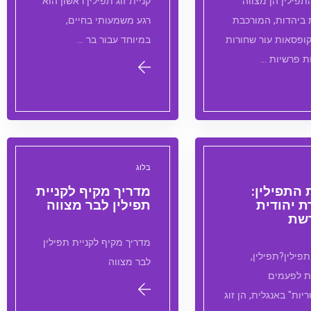
פילין הן מצווה
קניית זוג תפילין ראשון הוא
 ביהדות, המורכבת
רגע משמעותי בחיים,
ופסאות עור שחורות
במיוחד עבור בר …
ת פרשיות …
בלוג
התפילין:
מדריך מקיף לקניית
ת יהודית
תפילין לבר מצווה
שת
מדריך מקיף לקניית תפילין
פילין?תפילין,
לבר מצווה
ת לפעמים
יות" באנגלית, הן זוג