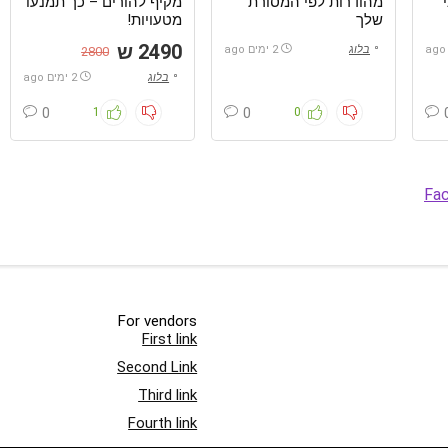
מהודרות לפי המסורת
מקיף להורים – כך תמנעו
שלך
מטעויות!
2490 ש
בלוג
2 ימים ago
2800
בלוג
2 ימים ago
0
1
0
0
Fa
For vendors
First link
Second Link
Third link
Fourth link