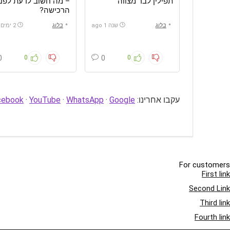
תפילין לבר מצווה
– מה חשוב לדעת לפני
הרכישה?
בלוג
שנה 1 ago
בלוג
2 ימים ago
0
0
0
0
עקבו אחרינו:
Google
·
WhatsApp
·
YouTube
·
cebook
For customers
First link
Second Link
Third link
Fourth link