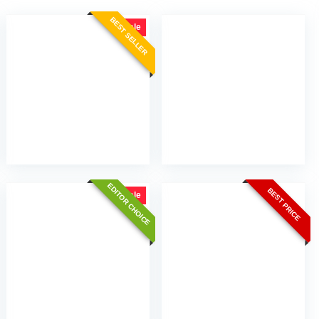
BEST SELLER
Sale!
EDITOR CHOICE
BEST PRICE
Sale!