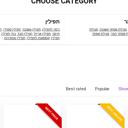
CHOOSE CATEGORY
ר
תפילין
מגילת אסתר אשכנזי
,
מגילת
כיסוי לתפילין
,
תפילין אשכנזי
,
תפילין ספרדי
,
תפ
ת אסתר חבד
,
מגילת אסתר
תימני
,
תפילין אריזל
,
תפילין חבד
,
בתי תפילין
,
תפילין
,
קופסאות לתפילין
,
תפילין מהודרות
…
Best rated
Popular
Show
BEST SELLER
BEST PRICE