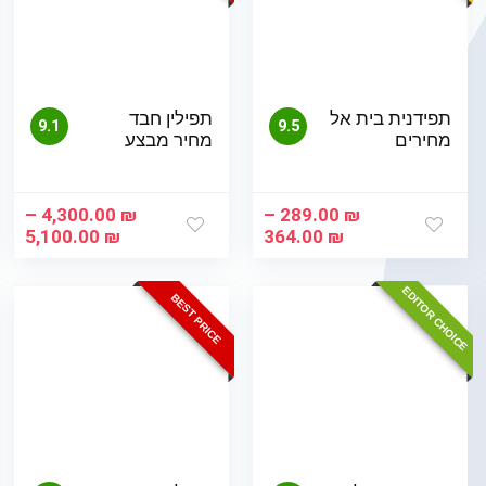
תפידנית בית אל
תפילין חבד
9.1
9.5
מחירים
מחיר מבצע
–
4,300.00
₪
–
289.00
₪
טווח
טוו
5,100.00
₪
364.00
₪
מחירים:
מחי
EDITOR CHOICE
עד
עד
BEST PRICE