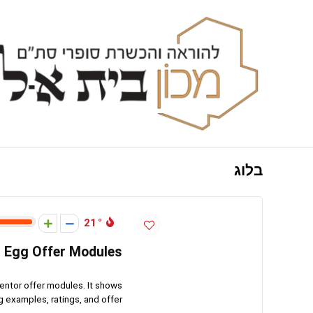
בלוג
21
 Egg Offer Modules
ntor offer modules. It shows
xamples, ratings, and offer ...