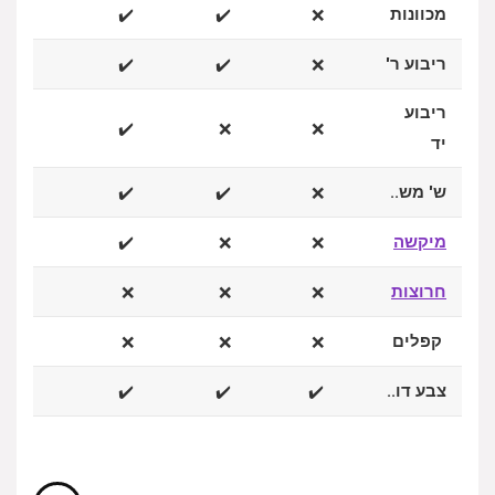
מכוונות
✔️
✔️
❌
ריבוע ר'
✔️
✔️
❌
ריבוע
✔️
❌
❌
יד
ש' מש..
✔️
✔️
❌
מיקשה
✔️
❌
❌
חרוצות
❌
❌
❌
קפלים
❌
❌
❌
צבע דו..
✔️
✔️
✔️