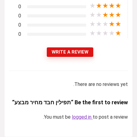
★
★
★
★
★
0
★
★
★
★
★
0
★
★
★
★
★
0
★
★
★
★
★
0
WRITE A REVIEW
There are no reviews yet.
Be the first to review “תפילין חבד מחיר מבצע”
You must be
logged in
to post a review.