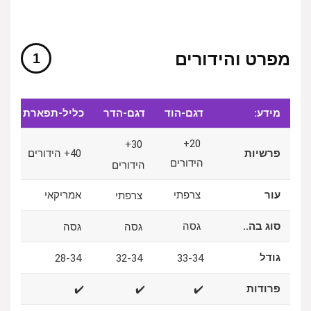
מפרט והידורים
מידע:
דגם-הוד
דגם-הדר
כליל-תפארת
20+
30+
פרשיות
40+ הידורים
הידורים
הידורים
עור
צרפתי
אמריקאי
צרפתי
סוג בה..
גסה
גסה
גסה
גודל
28-34
32-34
33-34
פרודות
✔️
✔️
✔️