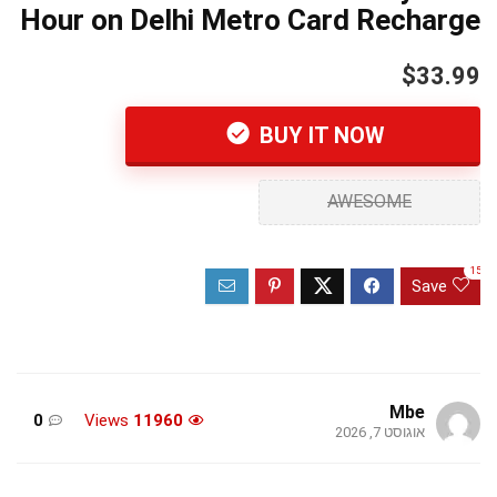
Hour on Delhi Metro Card Recharge
$33.99
BUY IT NOW
AWESOME
15
Save
Mbe
0
Views
11960
אוגוסט 7, 2026